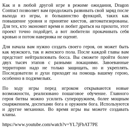
Как и в любой другой игре в режиме ожидания, Dragon
Contract позволяет вам продолжать развивать свой заряд после
выхода из игры, и большинство функций, таких как
повышение уровня и принятие квестов, автоматизированы.
Для тех, кто экономит время и любит драться на прихоти, этот
проект точно подойдет, а вот любители прокачивать себя
кровью и потом наверняка не оценят.
Для начала вам нужно создать своего героя, он может быть
как мужского, так и женского пола. После каждой главы вам
предстоит нейтрализовать босса. Вы сможете пройти более
двух тысяч этапов с разными локациями. Завоеванные
территории надо не только защищать, но и укреплять.
Последователи и духи приходят на помощь вашему герою,
особенно в подземельях.
По ходу игры перед игроком открываются новые
возможности, реализовано пошаговое обучение. Главного
героя битвы можно усилить супероружием, более мощным
снаряжением, доспехами бога и оружием бога. Используются
и другие механики. Во время игры вы можете создавать
кланы.
https://www.youtube.com/watch?v=YL7jFbAT7PE