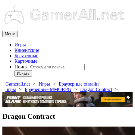
Меню
Игры
Клиентские
Браузерные
Карточные
Поиск
Искать
Gamerall.net
Игры
Браузерные онлайн
игры
Браузерные MMORPG
Dragon Contract
Dragon Contract