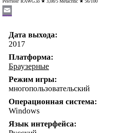
Рейтинг RAWG.io
★
3,08/5
Metacritic
★
56/100
Email
Viber
Дата выхода:
VK
2017
Odnoklassniki
Платформа:
WhatsApp
Браузерные
Отправить
Режим игры:
многопользовательский
Операционная система:
Windows
Язык интерфейса: