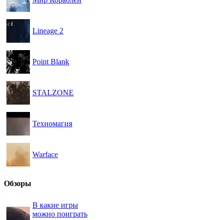
Lineage 2
Point Blank
STALZONE
Техномагия
Warface
Обзоры
В какие игры
можно поиграть