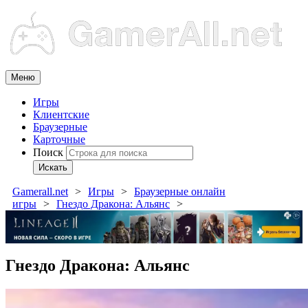
Меню
Игры
Клиентские
Браузерные
Карточные
Поиск
Искать
Gamerall.net
Игры
Браузерные онлайн
игры
Гнездо Дракона: Альянс
Гнездо Дракона: Альянс