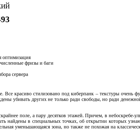
кий
493
я оптимизация
численные фризы и баги
бора сервера
. Все красиво стилизовано под киберпанк – текстуры очень фу
ены убивать других не только ради свободы, но ради денежной
райнее поле, а пару десятков этажей. Причем, в небоскребе-ул
ть найдены в специальных точках, об открытии которых узнают
тельная уменьшающаяся зона, но также не похожая на классичес