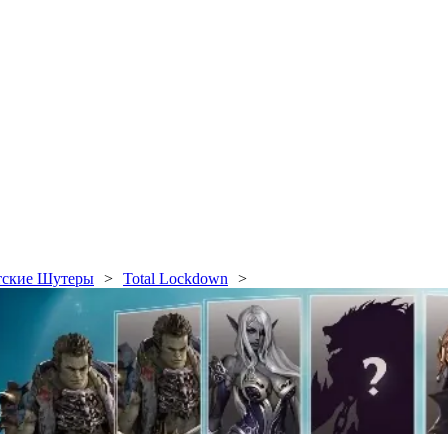
тские Шутеры
Total Lockdown