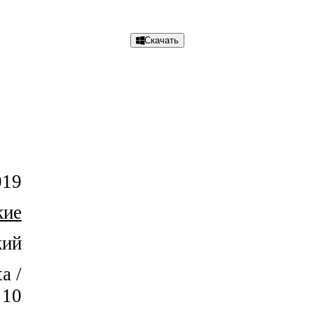
Скачать
Email
Viber
019
VK
кие
Odnoklassniki
WhatsApp
кий
Отправить
a /
/ 10