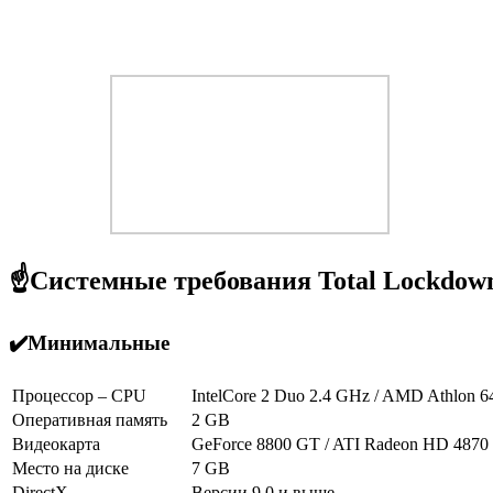
☝️Системные требования Total Lockdow
✔️Минимальные
Процессор – CPU
IntelCore 2 Duo 2.4 GHz / AMD Athlon 
Оперативная память
2 GB
Видеокарта
GeForce 8800 GT / ATI Radeon HD 4870
Место на диске
7 GB
DirectX
Версии 9.0 и выше