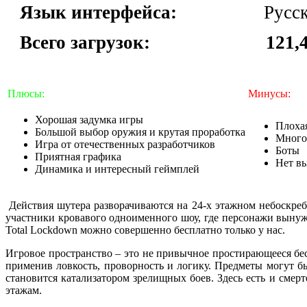
Язык интерфейса:
Русс
Всего загрузок:
121,
Плюсы:
Минусы:
Хорошая задумка игры
Плоха
Большой выбор оружия и крутая проработка
Много
Игра от отечественных разработчиков
Боты
Приятная графика
Нет вы
Динамика и интересный геймплей
Действия шутера разворачиваются на 24-х этажном небоскребе
участники кровавого одноименного шоу, где персонажи вынужд
Total Lockdown можно совершенно бесплатно только у нас.
Игровое пространство – это не привычное простирающееся беск
применив ловкость, проворность и логику. Предметы могут бы
становится катализатором зрелищных боев. Здесь есть и смер
этажам.