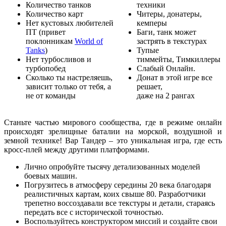
Количество танков
техники
Количество карт
Читеры, донатеры,
Нет кустовых любителей
кемперы
ПТ (привет
Баги, танк может
поклонникам
World of
застрять в текстурах
Tanks
)
Тупые
Нет турбосливов и
тиммейты, Тимкиллеры
турбопобед
Слабый Онлайн.
Сколько ты настреляешь,
Донат в этой игре все
зависит только от тебя, а
решает,
не от команды
даже на 2 рангах
Станьте частью мирового сообщества, где в режиме онлайн
происходят зрелищные баталии на морской, воздушной и
земной технике! Вар Тандер – это уникальная игра, где есть
кросс-плей между другими платформами.
Лично опробуйте тысячу детализованных моделей
боевых машин.
Погрузитесь в атмосферу середины 20 века благодаря
реалистичных картам, коих свыше 80. Разработчики
трепетно воссоздавали все текстуры и детали, стараясь
передать все с исторической точностью.
Воспользуйтесь конструктором миссий и создайте свои