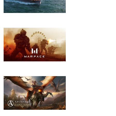
World of Warships
Warface
ArcheAge