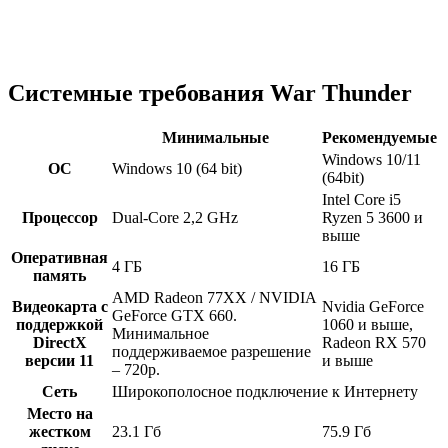
Системные требования War Thunder
Минимальные
Рекомендуемые
Windows 10/11
ОС
Windows 10 (64 bit)
(64bit)
Intel Core i5
Процессор
Dual-Core 2,2 GHz
Ryzen 5 3600 и
выше
Оперативная
4 ГБ
16 ГБ
память
AMD Radeon 77XX / NVIDIA
Видеокарта с
Nvidia GeForce
GeForce GTX 660.
поддержкой
1060 и выше,
Минимальное
DirectX
Radeon RX 570
поддерживаемое разрешение
версии 11
и выше
– 720p.
Сеть
Широкополосное подключение к Интернету
Место на
жестком
23.1 Гб
75.9 Гб