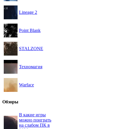
Lineage 2
Point Blank
STALZONE
Техномагия
Warface
Обзоры
В какие игры
можно поиграть
на слабом ПК в