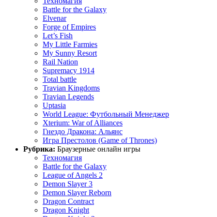
Техномагия
Battle for the Galaxy
Elvenar
Forge of Empires
Let’s Fish
My Little Farmies
My Sunny Resort
Rail Nation
Supremacy 1914
Total battle
Travian Kingdoms
Travian Legends
Uptasia
World League: Футбольный Менеджер
Xterium: War of Alliances
Гнездо Дракона: Альянс
Игра Престолов (Game of Thrones)
Рубрика:
Браузерные онлайн игры
Техномагия
Battle for the Galaxy
League of Angels 2
Demon Slayer 3
Demon Slayer Reborn
Dragon Contract
Dragon Knight