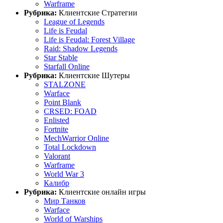
Warframe
Рубрика:
Клиентские Стратегии
League of Legends
Life is Feudal
Life is Feudal: Forest Village
Raid: Shadow Legends
Star Stable
Starfall Online
Рубрика:
Клиентские Шутеры
STALZONE
Warface
Point Blank
CRSED: FOAD
Enlisted
Fortnite
MechWarrior Online
Total Lockdown
Valorant
Warframe
World War 3
Калибр
Рубрика:
Клиентские онлайн игры
Мир Танков
Warface
World of Warships