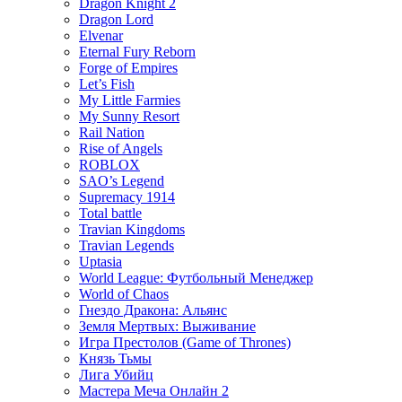
Dragon Knight 2
Dragon Lord
Elvenar
Eternal Fury Reborn
Forge of Empires
Let’s Fish
My Little Farmies
My Sunny Resort
Rail Nation
Rise of Angels
ROBLOX
SAO’s Legend
Supremacy 1914
Total battle
Travian Kingdoms
Travian Legends
Uptasia
World League: Футбольный Менеджер
World of Chaos
Гнездо Дракона: Альянс
Земля Мертвых: Выживание
Игра Престолов (Game of Thrones)
Князь Тьмы
Лига Убийц
Мастера Меча Онлайн 2