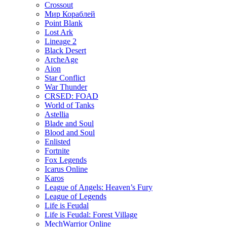
Crossout
Мир Кораблей
Point Blank
Lost Ark
Lineage 2
Black Desert
ArcheAge
Aion
Star Conflict
War Thunder
CRSED: FOAD
World of Tanks
Astellia
Blade and Soul
Blood and Soul
Enlisted
Fortnite
Fox Legends
Icarus Online
Karos
League of Angels: Heaven’s Fury
League of Legends
Life is Feudal
Life is Feudal: Forest Village
MechWarrior Online