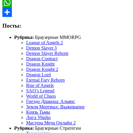
Odnoklassniki
WhatsApp
Отправить
Посты:
Рубрика:
Браузерные MMORPG
League of Angels 2
Demon Slayer 3
Demon Slayer Reborn
Dragon Contract
Dragon Knight
Dragon Knight 2
Dragon Lord
Eternal Fury Reborn
Rise of Angels
SAO’s Legend
World of Chaos
Гнездо Дракона: Альянс
Земля Мертвых: Выживание
Князь Тьмы
Лига Убийц
Мастера Меча Онлайн 2
Рубрика:
Браузерные Стратегии