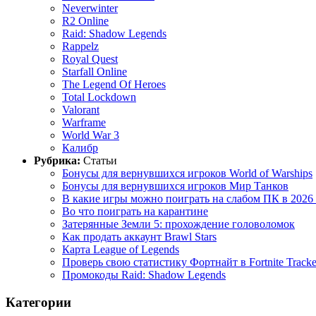
Neverwinter
R2 Online
Raid: Shadow Legends
Rappelz
Royal Quest
Starfall Online
The Legend Of Heroes
Total Lockdown
Valorant
Warframe
World War 3
Калибр
Рубрика:
Статьи
Бонусы для вернувшихся игроков World of Warships
Бонусы для вернувшихся игроков Мир Танков
В какие игры можно поиграть на слабом ПК в 2026
Во что поиграть на карантине
Затерянные Земли 5: прохождение головоломок
Как продать аккаунт Brawl Stars
Карта League of Legends
Проверь свою статистику Фортнайт в Fortnite Tracke
Промокоды Raid: Shadow Legends
Категории