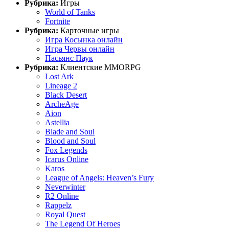
Рубрика:
Игры
World of Tanks
Fortnite
Рубрика:
Карточные игры
Игра Косынка онлайн
Игра Червы онлайн
Пасьянс Паук
Рубрика:
Клиентские MMORPG
Lost Ark
Lineage 2
Black Desert
ArcheAge
Aion
Astellia
Blade and Soul
Blood and Soul
Fox Legends
Icarus Online
Karos
League of Angels: Heaven’s Fury
Neverwinter
R2 Online
Rappelz
Royal Quest
The Legend Of Heroes