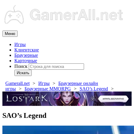
Меню
Игры
Клиентские
Браузерные
Карточные
Поиск
Искать
Gamerall.net
Игры
Браузерные онлайн
игры
Браузерные MMORPG
SAO’s Legend
SAO’s Legend