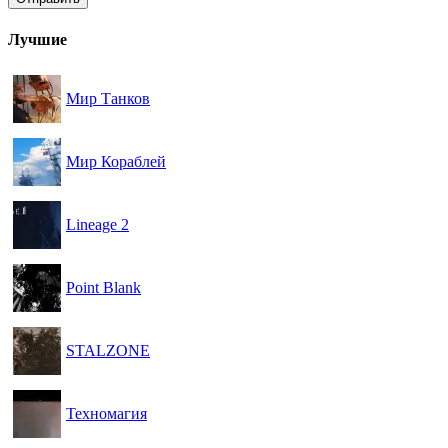
Лучшие
Мир Танков
Мир Кораблей
Lineage 2
Point Blank
STALZONE
Техномагия